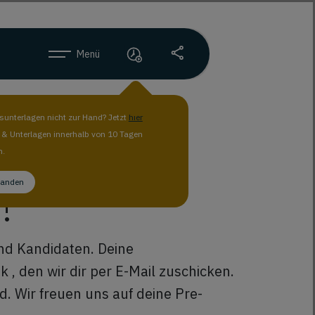
Menü
unterlagen nicht zur Hand? Jetzt
hier
n & Unterlagen innerhalb von 10 Tagen
für die
n.
tanden
!
und Kandidaten. Deine
, den wir dir per E-Mail zuschicken.
. Wir freuen uns auf deine Pre-