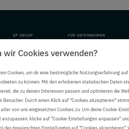
EP GROUP
FÜR UNTERNEHMEN
Über ep
Angebot
n wir Cookies verwenden?
Insights
Engineering
Downloads
People
zen Cookies, um dir eine bestmögliche Nutzungserfahrung auf
Kontakt
ep life science
nbieten zu können. Mit den erhobenen statistischen Daten stel
bereit, die zu deinen Interessen passen und optimieren die Web
e Besucher. Durch einen Klick auf "Cookies akzeptieren" stim
aller von uns eingesetzten Cookies zu. Um deine Cookie-Eins
ll anzupassen, klicke auf "Cookie-Einstellungen anpassen" un
l der gewünschten Einstellungen auf "Cookies akzeptieren". 