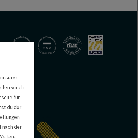
 unserer
len wir dir
seite für
mst du der
tellungen
d nach der
Weitere