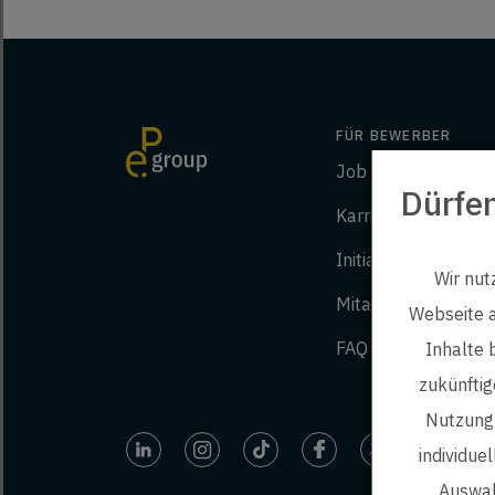
FÜR BEWERBER
Job finden
Dürfe
Karriere bei ep
Initiativbewerbung
Wir nut
Mitarbeiter werben
Webseite a
FAQ
Inhalte 
zukünftig
Nutzung 
individue
Auswah