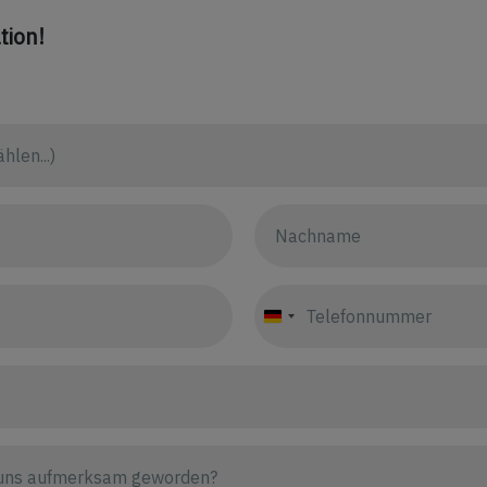
tion!
Germany
+49