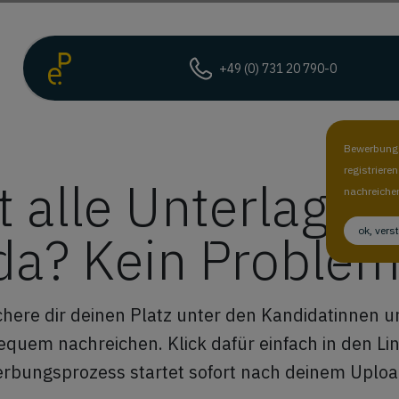
+49 (0) 731 20 790-0
Bewerbungs
registriere
t alle Unterlagen 
nachreiche
ok, vers
a? Kein Problem
ichere dir deinen Platz unter den Kandidatinnen 
em nachreichen. Klick dafür einfach in den Link 
erbungsprozess startet sofort nach deinem Upload