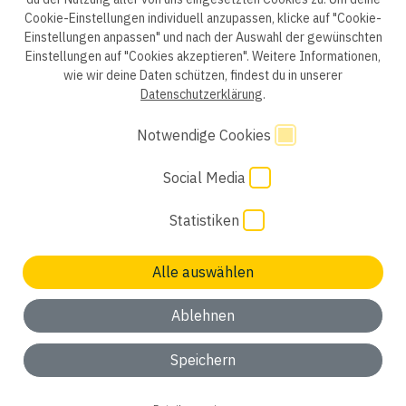
Cookie-Einstellungen individuell anzupassen, klicke auf "Cookie-
Einstellungen anpassen" und nach der Auswahl der gewünschten
Datenschutzerklärung B2B
Datenschutzerklärung
Einstellungen auf "Cookies akzeptieren". Weitere Informationen,
wie wir deine Daten schützen, findest du in unserer
Einwilligung Bewerber
Datenschutzhinweise Bewerber
Datenschutzerklärung
.
Hinweisgebersystem
Impressum
AGB
Notwendige Cookies
Social Media
Code of Conduct
Cookie Einstellungen
Statistiken
Alle auswählen
Keinen passenden Job gefunden? Wir freuen uns auf
deine
Initiativbewerbung
Ablehnen
ok, verstanden
Speichern