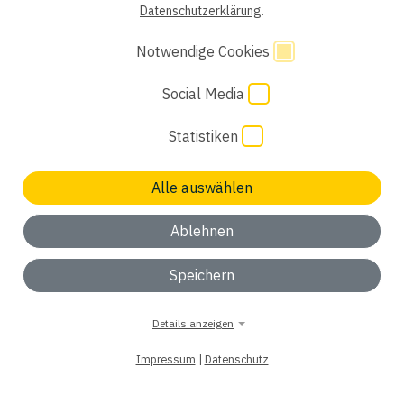
Datenschutzerklärung
.
Einwilligung Bewerber
Datenschutzhinweise Bewerber
Notwendige Cookies
Hinweisgebersystem
Impressum
AGB
Social Media
Code of Conduct
Cookie Einstellungen
Statistiken
Alle auswählen
Ablehnen
Speichern
Details anzeigen
Impressum
|
Datenschutz