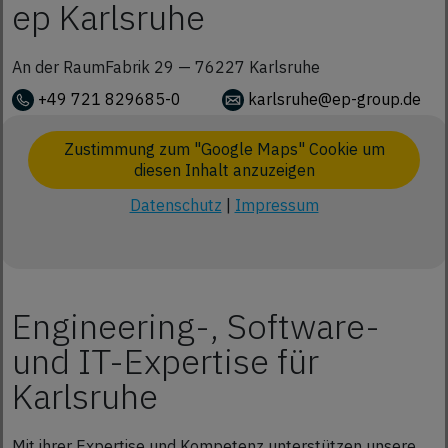
ep Karlsruhe
An der RaumFabrik 29 —
76227
Karlsruhe
+49 721 829685-0
karlsruhe@ep-group.de
Zustimmung zum "Google Maps" Cookie um
diesen Inhalt anzuzeigen
Datenschutz
|
Impressum
Engineering-, Software-
und IT-Expertise für
Karlsruhe
Mit ihrer Expertise und Kompetenz unterstützen unsere