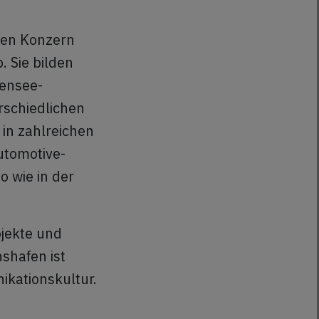
len Konzern
. Sie bilden
densee-
erschiedlichen
in zahlreichen
utomotive-
o wie in der
ojekte und
shafen ist
ikationskultur.