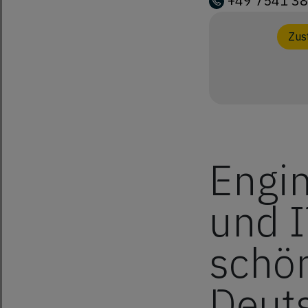
+49 7541 38
Zus
Engin
und I
schö
Deut