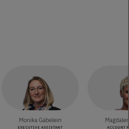
Monika Gäbelein
Magdalena
EXECUTIVE ASSISTANT
ACCOUNT 