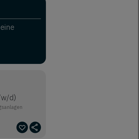
deine
/w/d)
ngsanlagen