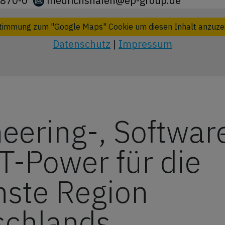
870-0
friedrichshafen@ep-group.de
timmung zum "Google Maps" Cookie um diesen Inhalt anzuze
Datenschutz
|
Impressum
eering-, Softwar
T-Power für die
nste Region
schlands