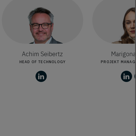
Achim Seibertz
Marigona
HEAD OF TECHNOLOGY
PROJEKT MANAG