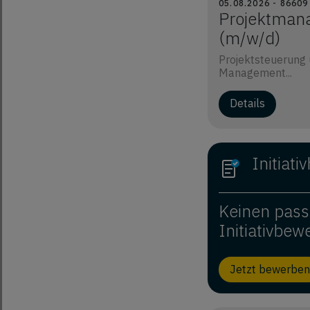
05.08.2026 - 866
Projektmana
(m/w/d)
Projektsteuerung u
Management...
Details
Initiat
Keinen pass
Initiativbew
Jetzt bewerben