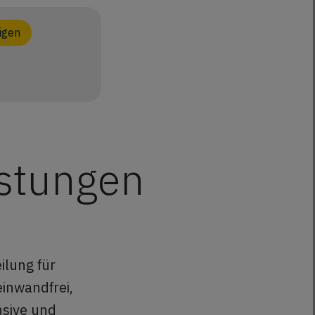
igen
istungen
ilung für
einwandfrei,
nsive und