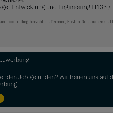
09 DONAUWÖRTH
ger Entwicklung und Engineering H135 /
nd -controlling hinsichtlich Termine, Kosten, Ressourcen und 
ivbewerbung
enden Job gefunden? Wir freuen uns auf 
erbung!