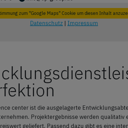
timmung zum "Google Maps" Cookie um diesen Inhalt anzuze
Datenschutz
|
Impressum
cklungsdienstle
rfektion
ce center ist die ausgelagerte Entwicklungsabte
ternehmen. Projektergebnisse werden qualitativ 
reiswert geliefert. Passend dazu gibt es eine inte