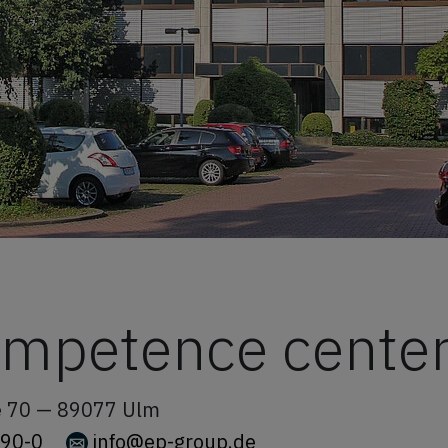
ompetence cente
e 70 —
89077
Ulm
90-0
info@ep-group.de