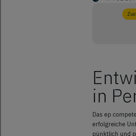
Zus
Entwi
in Pe
Das ep competen
erfolgreiche Un
pünktlich und p