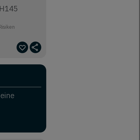
 H145
Risiken
deine