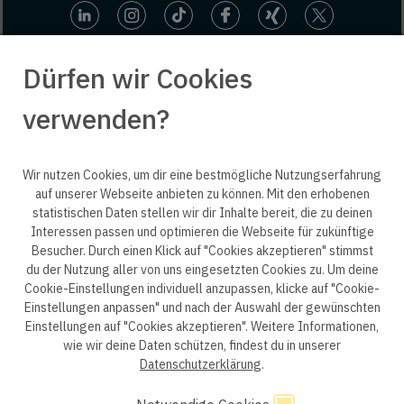
Dürfen wir Cookies
verwenden?
© 2025 engineering people GmbH. All rights reserved.
Wir nutzen Cookies, um dir eine bestmögliche Nutzungserfahrung
auf unserer Webseite anbieten zu können. Mit den erhobenen
statistischen Daten stellen wir dir Inhalte bereit, die zu deinen
ep life science
Interessen passen und optimieren die Webseite für zukünftige
Besucher. Durch einen Klick auf "Cookies akzeptieren" stimmst
du der Nutzung aller von uns eingesetzten Cookies zu. Um deine
Cookie-Einstellungen individuell anzupassen, klicke auf "Cookie-
Einstellungen anpassen" und nach der Auswahl der gewünschten
Datenschutzerklärung B2B
Datenschutzerklärung
Einstellungen auf "Cookies akzeptieren". Weitere Informationen,
wie wir deine Daten schützen, findest du in unserer
Einwilligung Bewerber
Datenschutzhinweise Bewerber
Datenschutzerklärung
.
Hinweisgebersystem
Impressum
AGB