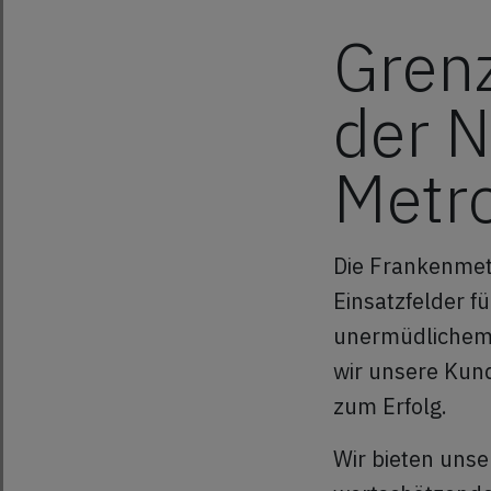
Gren
der 
Metr
Die Frankenmetr
Einsatzfelder f
unermüdlichem I
wir unsere Kund
zum Erfolg.
Wir bieten unse