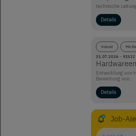
technische Leitun
Details
Vollzeit
Mit B
31.07.2026 - 9152
Hardwareent
Entwicklung von 
Bewertung von...
Details
Job-Ale