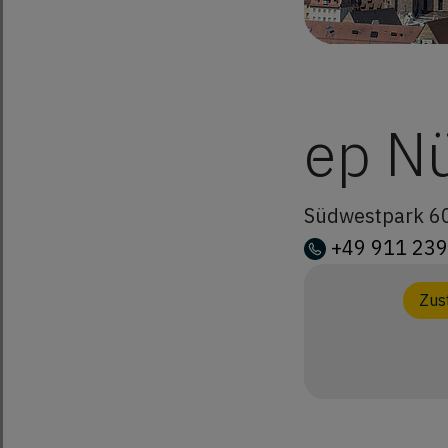
ep N
Südwestpark 6
+49 911 23
Zus