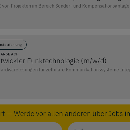
g von Projekten im Bereich Sonder- und Kompensationsanlagen
erufserfahrung
2 ANSBACH
wickler Funktechnologie (m/w/d)
Hardwarelösungen für zellulare Kommunikationssysteme Integ
rt — Werde vor allen anderen über Jobs in