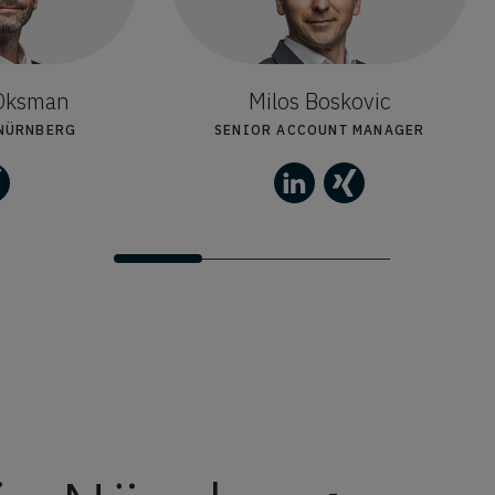
 Oksman
Milos Boskovic
 NÜRNBERG
SENIOR ACCOUNT MANAGER