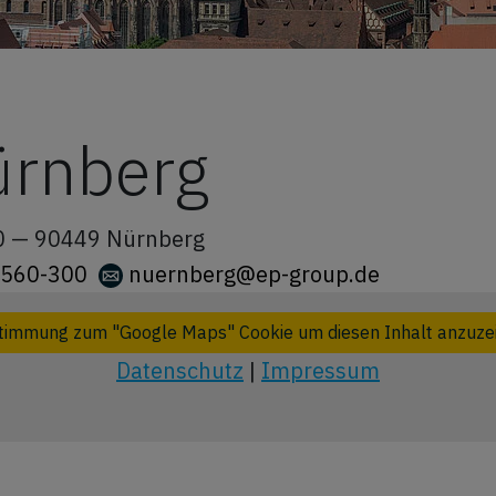
ürnberg
0 —
90449
Nürnberg
9560-300
nuernberg@ep-group.de
timmung zum "Google Maps" Cookie um diesen Inhalt anzuze
Datenschutz
|
Impressum