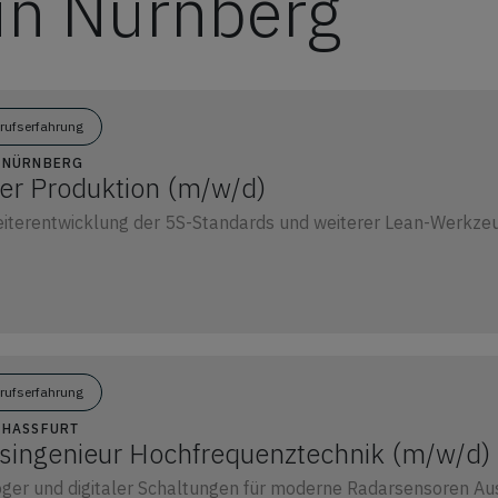
in Nürnberg
erufserfahrung
1 NÜRNBERG
r Produktion (m/w/d)
iterentwicklung der 5S-Standards und weiterer Lean-Werkzeu
erufserfahrung
7 HASSFURT
singenieur Hochfrequenztechnik (m/w/d)
ger und digitaler Schaltungen für moderne Radarsensoren A