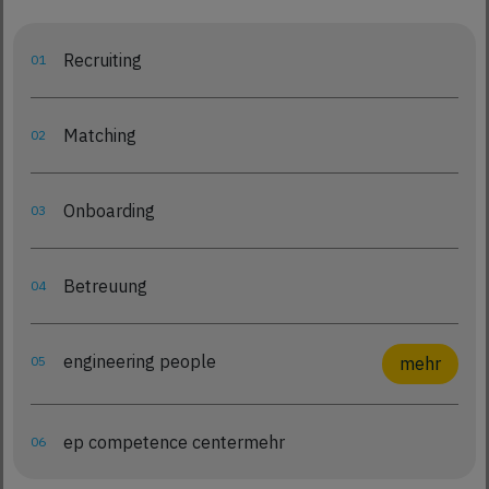
Recruiting
01
Matching
02
Onboarding
03
Betreuung
04
engineering people
05
mehr
ep competence center
mehr
06