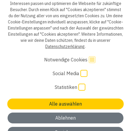
ep life science
Interessen passen und optimieren die Webseite für zukünftige
Besucher. Durch einen Klick auf "Cookies akzeptieren" stimmst
du der Nutzung aller von uns eingesetzten Cookies zu. Um deine
Cookie-Einstellungen individuell anzupassen, klicke auf "Cookie-
Einstellungen anpassen" und nach der Auswahl der gewünschten
Datenschutzerklärung B2B
Datenschutzerklärung
Einstellungen auf "Cookies akzeptieren". Weitere Informationen,
wie wir deine Daten schützen, findest du in unserer
Einwilligung Bewerber
Datenschutzhinweise Bewerber
Datenschutzerklärung
.
Hinweisgebersystem
Impressum
AGB
Notwendige Cookies
Social Media
Code of Conduct
Cookie Einstellungen
Statistiken
Alle auswählen
Ablehnen