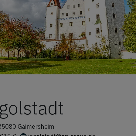
golstadt
85080
Gaimersheim