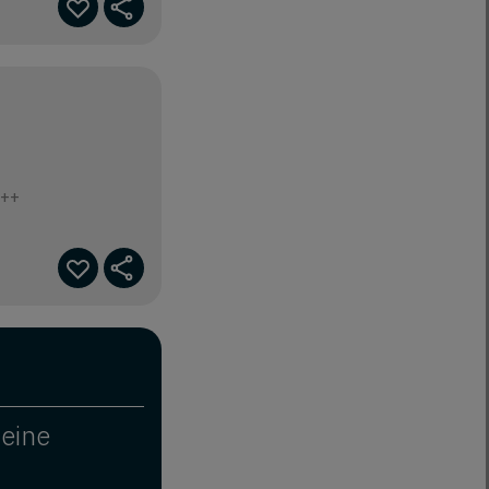
C++
deine