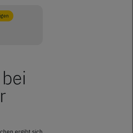
igen
 bei
r
hen ergibt sich