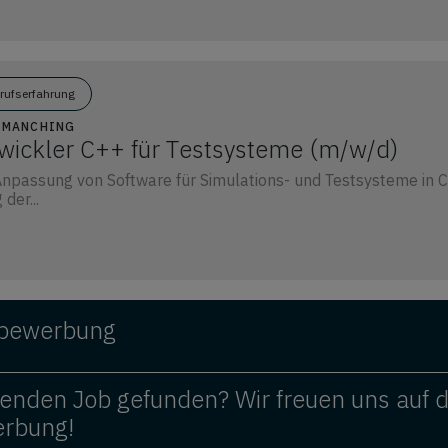
erufserfahrung
7 MANCHING
wickler C++ für Testsysteme (m/w/d)
npassung von Software für Simulations- und Testsysteme in 
der...
ivbewerbung
enden Job gefunden? Wir freuen uns auf 
erbung!