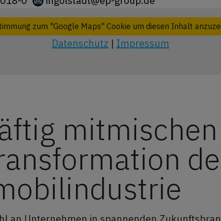
018-0
ingolstadt@ep-group.de
timmung zum "Google Maps" Cookie um diesen Inhalt anzuze
Datenschutz
|
Impressum
äftig mitmischen
ransformation de
obilindustrie
ahl an Unternehmen in spannenden Zukunftsbranc