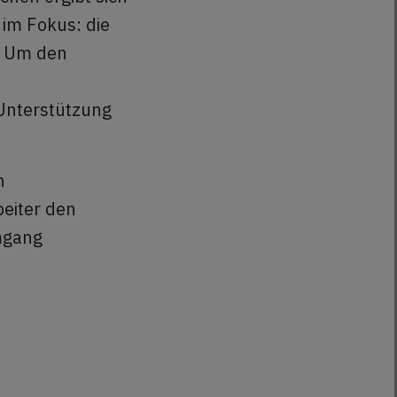
 im Fokus: die
. Um den
Unterstützung
n
beiter den
mgang