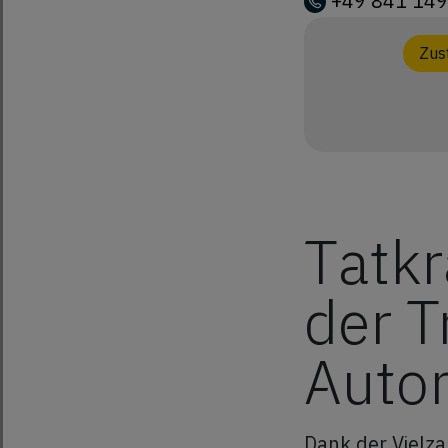
+49 841 149
Zus
Tatkr
der T
Autom
Dank der Vielz