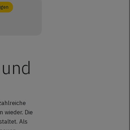
igen
 und
e
zahlreiche
 wieder. Die
taltet. Als