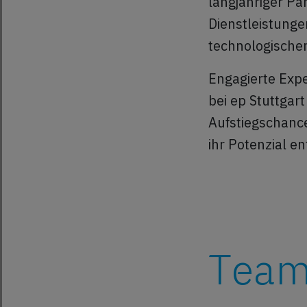
langjähriger P
Dienstleistunge
technologischen
Engagierte Exp
bei ep Stuttgart
Aufstiegschance
ihr Potenzial en
Team 