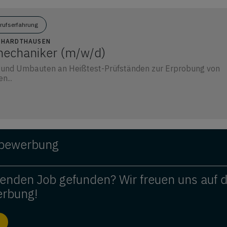
erufserfahrung
9 HARDTHAUSEN
mechaniker (m/w/d)
 und Umbauten an Heißtest-Prüfständen zur Erprobung von
n...
ivbewerbung
enden Job gefunden? Wir freuen uns auf 
erbung!