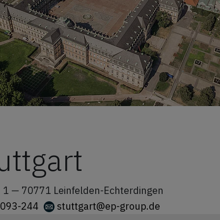
uttgart
e 1 —
70771
Leinfelden-Echterdingen
6093-244
stuttgart@ep-group.de