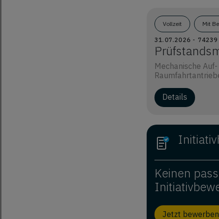
Vollzeit
Mit B
31.07.2026 - 7423
Prüfstands
Mechanische Auf-
Raumfahrtantriebe
Details
Initiat
Keinen pass
Initiativbew
Jetzt bewerben