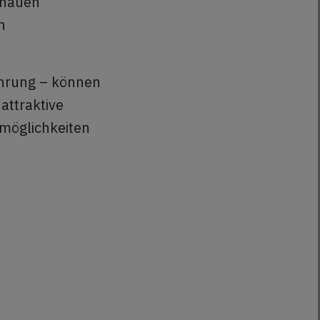
enauen
n
ahrung – können
attraktive
smöglichkeiten