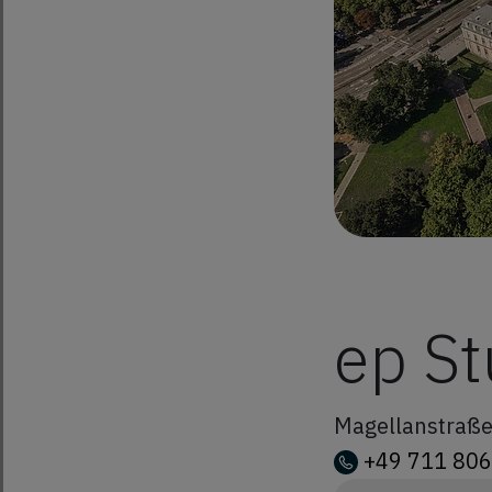
ep St
Magellanstraß
+49 711 80