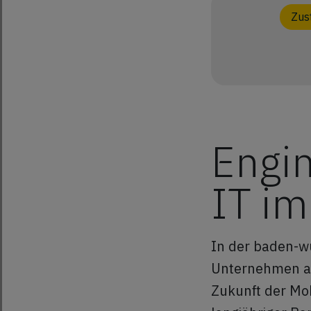
Zus
Engin
IT i
In der baden-w
Unternehmen au
Zukunft der Mob