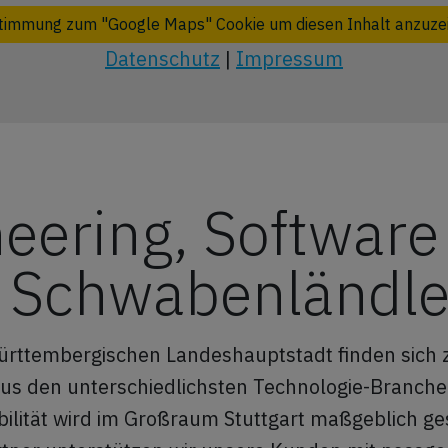
timmung zum "Google Maps" Cookie um diesen Inhalt anzuze
Datenschutz
|
Impressum
eering, Software
m Schwabenländl
ürttembergischen Landeshauptstadt finden sich 
s den unterschiedlichsten Technologie-Branchen
ilität wird im Großraum Stuttgart maßgeblich ges