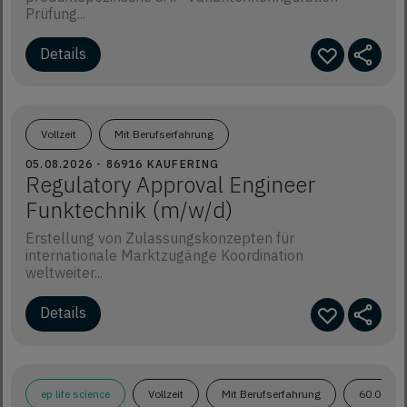
Prüfung...
Details
Vollzeit
Mit Berufserfahrung
05.08.2026 - 86916 KAUFERING
Regulatory Approval Engineer
Funktechnik (m/w/d)
Erstellung von Zulassungskonzepten für
internationale Marktzugänge Koordination
weltweiter...
Details
ep life science
Vollzeit
Mit Berufserfahrung
60.000€ 