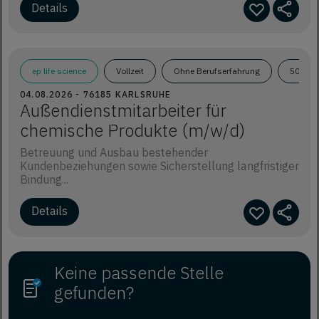
Details
ep life science
Vollzeit
Ohne Berufserfahrung
50.000
04.08.2026 - 76185 KARLSRUHE
Außendienstmitarbeiter für
chemische Produkte (m/w/d)
Betreuung und Ausbau bestehender
Kundenbeziehungen sowie Sicherstellung langfristiger
Bindung...
Details
Keine passende Stelle
gefunden?