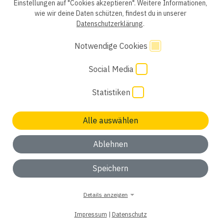
Einstellungen auf "Cookies akzeptieren". Weitere Informationen,
wie wir deine Daten schützen, findest du in unserer
Einwilligung Bewerber
Datenschutzhinweise Bewerber
Datenschutzerklärung
.
Hinweisgebersystem
Impressum
AGB
Notwendige Cookies
Social Media
Code of Conduct
Cookie Einstellungen
Statistiken
Alle auswählen
Keinen passenden Job gefunden? Wir freuen uns auf
deine
Initiativbewerbung
Ablehnen
ok, verstanden
Speichern
Details anzeigen
Impressum
|
Datenschutz