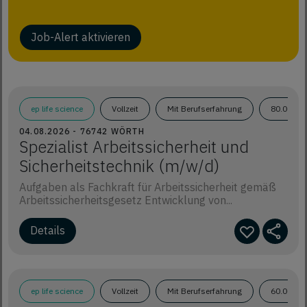
Job-Alert aktivieren
ep life science
Vollzeit
Mit Berufserfahrung
80.000€ 
04.08.2026 - 76742 WÖRTH
Spezialist Arbeitssicherheit und
Sicherheitstechnik (m/w/d)
Aufgaben als Fachkraft für Arbeitssicherheit gemäß
Arbeitssicherheitsgesetz Entwicklung von...
Details
ep life science
Vollzeit
Mit Berufserfahrung
60.000€ 