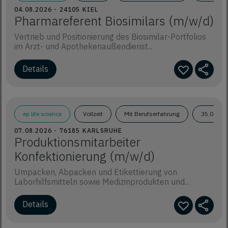
04.08.2026 - 24105 KIEL
Pharmareferent Biosimilars (m/w/d)
Vertrieb und Positionierung des Biosimilar-Portfolios
im Arzt- und Apothekenaußendienst...
Details
ep life science
Vollzeit
Mit Berufserfahrung
35.000€ 
07.08.2026 - 76185 KARLSRUHE
Produktionsmitarbeiter
Konfektionierung (m/w/d)
Umpacken, Abpacken und Etikettierung von
Laborhilfsmitteln sowie Medizinprodukten und...
Details