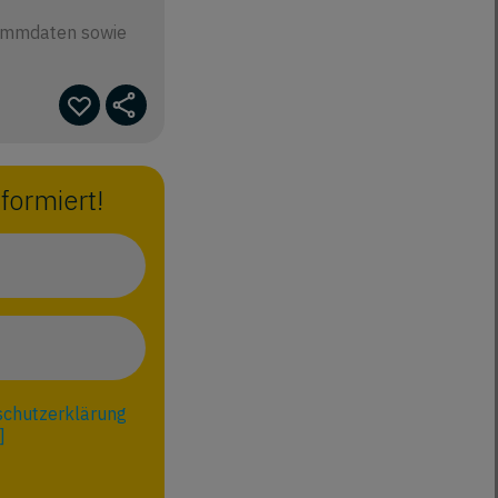
tammdaten sowie
formiert!
chutzerklärung
.]