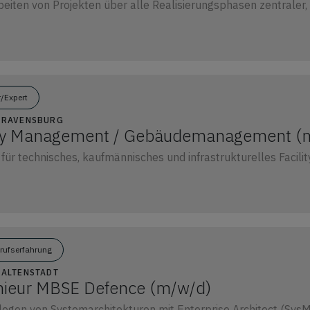
iten von Projekten über alle Realisierungsphasen zentraler, t
r/Expert
2 RAVENSBURG
lity Management / Gebäudemanagement (
für technisches, kaufmännisches und infrastrukturelles Facili
erufserfahrung
2 ALTENSTADT
nieur MBSE Defence (m/w/d)
legen von Systemarchitekturen mit Enterprise Architect (Sys