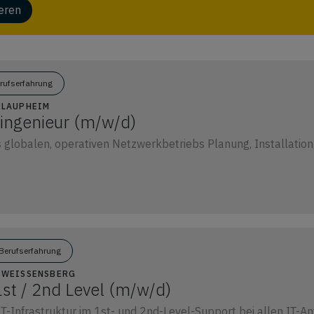
ieren
erufserfahrung
1 LAUPHEIM
ingenieur (m/w/d)
s globalen, operativen Netzwerkbetriebs Planung, Installation
Berufserfahrung
8 WEISSENSBERG
1st / 2nd Level (m/w/d)
 IT-Infrastruktur im 1st- und 2nd-Level-Support bei allen IT-