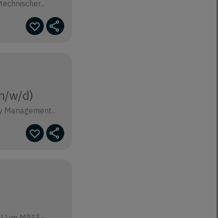
echnischer...
m/w/d)
ty Management...
ML) im MBSE-