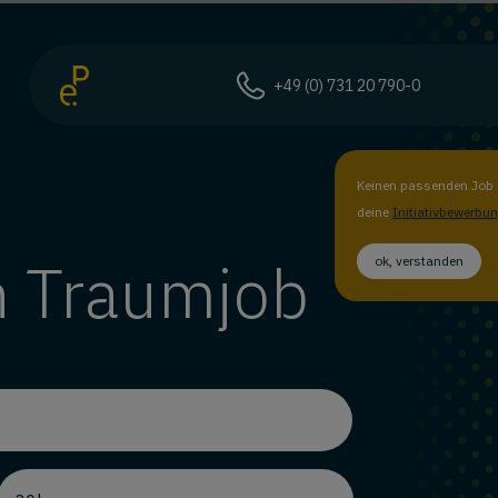
+49 (0) 731 20 790-0
Keinen passenden Job 
deine
Initiativbewerbu
n Traumjob
ok, verstanden