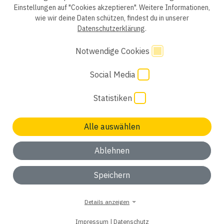
Einstellungen auf "Cookies akzeptieren". Weitere Informationen,
wie wir deine Daten schützen, findest du in unserer
Einwilligung Bewerber
Datenschutzhinweise Bewerber
Datenschutzerklärung
.
Hinweisgebersystem
Impressum
AGB
Notwendige Cookies
Social Media
Code of Conduct
Cookie Einstellungen
Statistiken
Alle auswählen
Keinen passenden Job gefunden? Wir freuen uns auf
deine
Initiativbewerbung
Ablehnen
ok, verstanden
Speichern
Details anzeigen
Impressum
|
Datenschutz