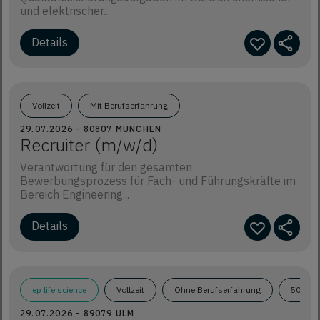
und elektrischer...
Details
Vollzeit
Mit Berufserfahrung
29.07.2026 - 80807 MÜNCHEN
Recruiter (m/w/d)
Verantwortung für den gesamten
Bewerbungsprozess für Fach- und Führungskräfte im
Bereich Engineering...
Details
ep life science
Vollzeit
Ohne Berufserfahrung
50.000
29.07.2026 - 89079 ULM