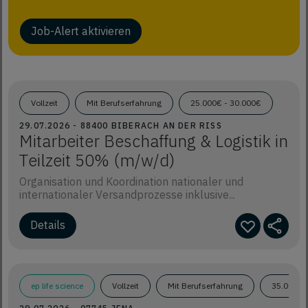
Job-Alert aktivieren
Vollzeit
Mit Berufserfahrung
25.000€ - 30.000€
29.07.2026 - 88400 BIBERACH AN DER RISS
Mitarbeiter Beschaffung & Logistik in
Teilzeit 50% (m/w/d)
Organisation und Koordination nationaler und
internationaler Versandprozesse inklusive...
Details
ep life science
Vollzeit
Mit Berufserfahrung
35.000€ 