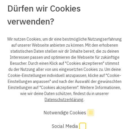
Dürfen wir Cookies
verwenden?
© 2025 engineering people GmbH. All rights reserved.
Wir nutzen Cookies, um dir eine bestmögliche Nutzungserfahrung
auf unserer Webseite anbieten zu können. Mit den erhobenen
statistischen Daten stellen wir dir Inhalte bereit, die zu deinen
ep life science
Interessen passen und optimieren die Webseite für zukünftige
Besucher. Durch einen Klick auf "Cookies akzeptieren" stimmst
du der Nutzung aller von uns eingesetzten Cookies zu. Um deine
Cookie-Einstellungen individuell anzupassen, klicke auf "Cookie-
Einstellungen anpassen" und nach der Auswahl der gewünschten
Datenschutzerklärung B2B
Datenschutzerklärung
Einstellungen auf "Cookies akzeptieren". Weitere Informationen,
wie wir deine Daten schützen, findest du in unserer
Einwilligung Bewerber
Datenschutzhinweise Bewerber
Datenschutzerklärung
.
Hinweisgebersystem
Impressum
AGB
Notwendige Cookies
Social Media
Code of Conduct
Cookie Einstellungen