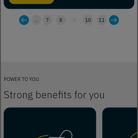
...
7
8
9
10
11
POWER TO YOU
Strong benefits for you