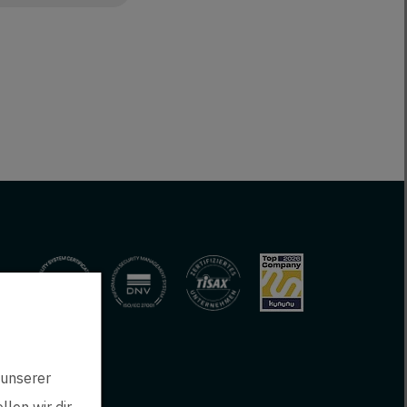
 unserer
len wir dir