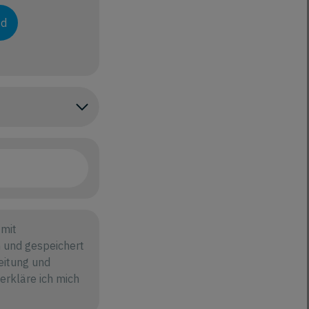
ad
mit
 und gespeichert
eitung und
rkläre ich mich