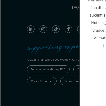
FAQ
Inhalte 
zukünftig
Nutzung 
individue
Auswah
I
ep 
© 2025 engineering people GmbH. All rights reserved.
Datenschutzerklärung B2B
Datenschutzerklärung
Code of Conduct
Cookie Einstellungen