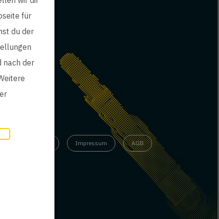
seite für
mst du der
tellungen
d nach der
Weitere
er
inweisgebersystem
Impressum
AGB