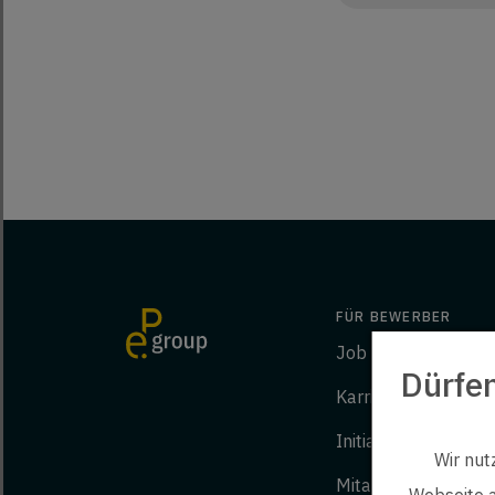
FÜR BEWERBER
Job finden
Dürfe
Karriere bei ep
Initiativbewerbung
Wir nut
Mitarbeiter werben
Webseite a