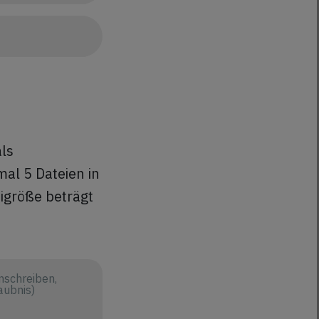
als
al 5 Dateien in
eigröße beträgt
nschreiben,
aubnis)