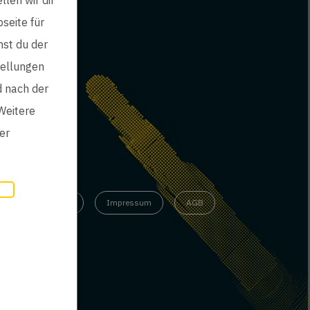
seite für
mst du der
tellungen
d nach der
Weitere
er
inweisgebersystem
Impressum
AGB