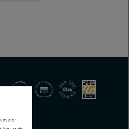
 unserer
len wir dir