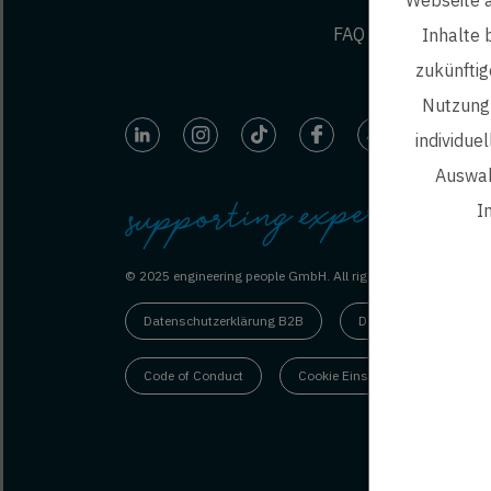
FAQ
Inhalte 
zukünftig
Nutzung 
individue
Auswah
I
ep 
© 2025 engineering people GmbH. All rights reserved.
Datenschutzerklärung B2B
Datenschutzerklärung
Code of Conduct
Cookie Einstellungen