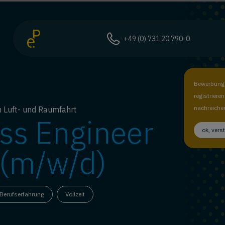
+49 (0) 731 20 790-0
Bewerbungs
registriere
nachreiche
ch Luft- und Raumfahrt
ess Engineer
ok, vers
 (m/w/d)
 Berufserfahrung
Vollzeit