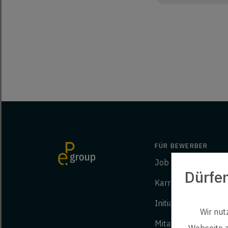
FÜR BEWERBER
Job finden
Dürfe
Karriere bei ep
Initiativbewerbung
Wir nut
Mitarbeiter werben
Webseite a