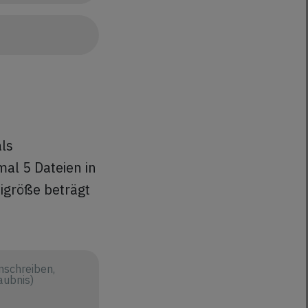
als
al 5 Dateien in
eigröße beträgt
nschreiben,
aubnis)