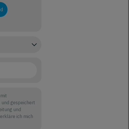
ad
mit
 und gespeichert
eitung und
rkläre ich mich