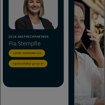
DEIN ANSPRECHPARTNER
Pia
Stempfle
+49 89 35899088-504
ingolstadt@ep-group.de
KONTAKT
Fragen?