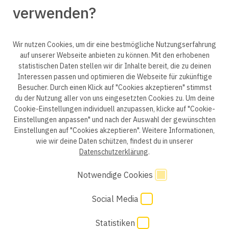
verwenden?
© 2025 engineering people GmbH. All rights reserved.
Wir nutzen Cookies, um dir eine bestmögliche Nutzungserfahrung
auf unserer Webseite anbieten zu können. Mit den erhobenen
statistischen Daten stellen wir dir Inhalte bereit, die zu deinen
ep life science
Interessen passen und optimieren die Webseite für zukünftige
Besucher. Durch einen Klick auf "Cookies akzeptieren" stimmst
du der Nutzung aller von uns eingesetzten Cookies zu. Um deine
Cookie-Einstellungen individuell anzupassen, klicke auf "Cookie-
Einstellungen anpassen" und nach der Auswahl der gewünschten
Datenschutzerklärung B2B
Datenschutzerklärung
Einstellungen auf "Cookies akzeptieren". Weitere Informationen,
wie wir deine Daten schützen, findest du in unserer
Einwilligung Bewerber
Datenschutzhinweise Bewerber
Datenschutzerklärung
.
Hinweisgebersystem
Impressum
AGB
Notwendige Cookies
Code of Conduct
Cookie Einstellungen
Social Media
Statistiken