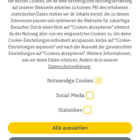
Wir nutzen Cookies, um dir eine bestmögliche Nutzungserfahrung
auf unserer Webseite anbieten zu können. Mit den erhobenen
statistischen Daten stellen wir dir Inhalte bereit, die zu deinen
ep life science
Interessen passen und optimieren die Webseite für zukünftige
Besucher. Durch einen Klick auf "Cookies akzeptieren" stimmst
du der Nutzung aller von uns eingesetzten Cookies zu. Um deine
Cookie-Einstellungen individuell anzupassen, klicke auf "Cookie-
Einstellungen anpassen" und nach der Auswahl der gewünschten
Datenschutzerklärung B2B
Datenschutzerklärung
Einstellungen auf "Cookies akzeptieren". Weitere Informationen,
wie wir deine Daten schützen, findest du in unserer
Einwilligung Bewerber
Datenschutzhinweise Bewerber
Datenschutzerklärung
.
Hinweisgebersystem
Impressum
AGB
Notwendige Cookies
Code of Conduct
Cookie Einstellungen
Social Media
Statistiken
Alle auswählen
Keinen passenden Job gefunden? Wir freuen uns auf
deine
Initiativbewerbung