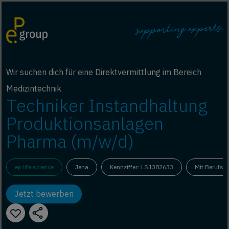
Wir suchen dich für eine Direktvermittlung im Bereich
Medizintechnik
Techniker Instandhaltung
Produktionsanlagen
Pharma (m/w/d)
ep life science
Jena
Kennziffer: LS1382633
Mit Berufse
Jetzt bewerben