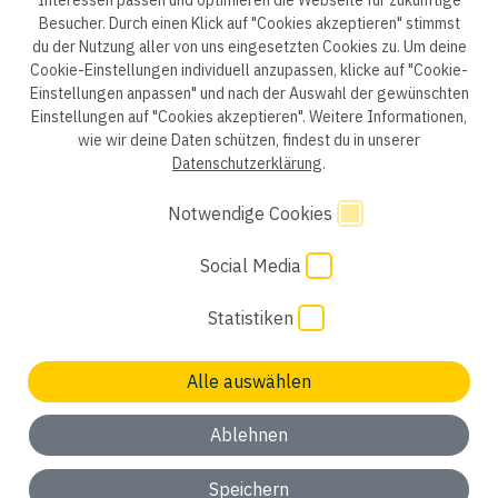
Interessen passen und optimieren die Webseite für zukünftige
Besucher. Durch einen Klick auf "Cookies akzeptieren" stimmst
du der Nutzung aller von uns eingesetzten Cookies zu. Um deine
Cookie-Einstellungen individuell anzupassen, klicke auf "Cookie-
Einstellungen anpassen" und nach der Auswahl der gewünschten
Datenschutzerklärung B2B
Datenschutzerklärung
Einstellungen auf "Cookies akzeptieren". Weitere Informationen,
wie wir deine Daten schützen, findest du in unserer
Einwilligung Bewerber
Datenschutzhinweise Bewerber
Datenschutzerklärung
.
Hinweisgebersystem
Impressum
AGB
Notwendige Cookies
Code of Conduct
Cookie Einstellungen
Social Media
Statistiken
Alle auswählen
Keinen passenden Job gefunden? Wir freuen uns auf
deine
Initiativbewerbung
Ablehnen
ok, verstanden
Speichern