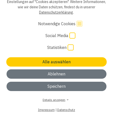
Einstellungen auf "Cookies akzeptieren". Weitere Informationen,
wie wir deine Daten schützen, findest du in unserer
Einwilligung Bewerber
Datenschutzhinweise Bewerber
Datenschutzerklärung
.
Hinweisgebersystem
Impressum
AGB
Notwendige Cookies
Code of Conduct
Cookie Einstellungen
Social Media
Statistiken
Alle auswählen
Keinen passenden Job gefunden? Wir freuen uns auf
deine
Initiativbewerbung
Ablehnen
ok, verstanden
Speichern
Details anzeigen
Impressum
|
Datenschutz