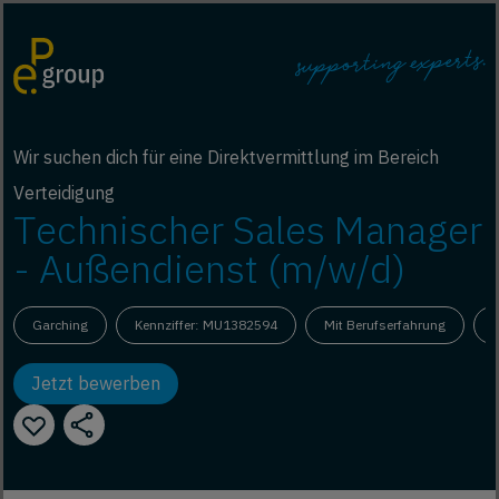
Wir suchen dich für eine Direktvermittlung im Bereich
Verteidigung
Technischer Sales Manager
- Außendienst (m/w/d)
Garching
Kennziffer: MU1382594
Mit Berufserfahrung
V
Jetzt bewerben