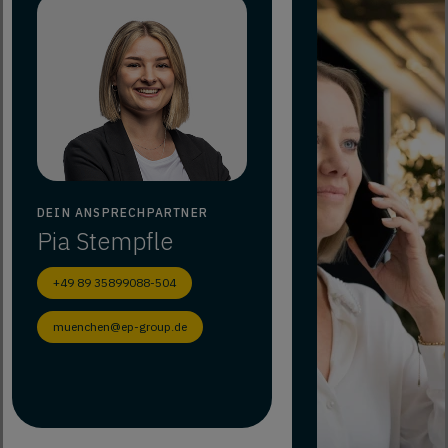
DEIN ANSPRECHPARTNER
Pia
Stempfle
+49 89 35899088-504
muenchen@ep-group.de