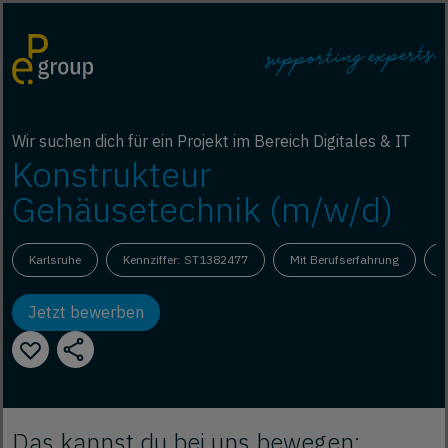
Wir suchen dich für ein Projekt im Bereich Digitales & IT
Konstrukteur
Gehäusetechnik (m/w/d)
Karlsruhe
Kennziffer: ST1382477
Mit Berufserfahrung
V
Jetzt bewerben
Das kannst du bei uns bewegen: