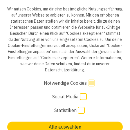
© 2025 engineering people GmbH. All rights reserved.
Wir nutzen Cookies, um dir eine bestmögliche Nutzungserfahrung
auf unserer Webseite anbieten zu können. Mit den erhobenen
statistischen Daten stellen wir dir Inhalte bereit, die zu deinen
ep life science
Interessen passen und optimieren die Webseite für zukünftige
Besucher. Durch einen Klick auf "Cookies akzeptieren" stimmst
du der Nutzung aller von uns eingesetzten Cookies zu. Um deine
Cookie-Einstellungen individuell anzupassen, klicke auf "Cookie-
Einstellungen anpassen" und nach der Auswahl der gewünschten
Datenschutzerklärung B2B
Datenschutzerklärung
Einstellungen auf "Cookies akzeptieren". Weitere Informationen,
wie wir deine Daten schützen, findest du in unserer
Einwilligung Bewerber
Datenschutzhinweise Bewerber
Datenschutzerklärung
.
Hinweisgebersystem
Impressum
AGB
Notwendige Cookies
Code of Conduct
Cookie Einstellungen
Social Media
Statistiken
Alle auswählen
Keinen passenden Job gefunden? Wir freuen uns auf