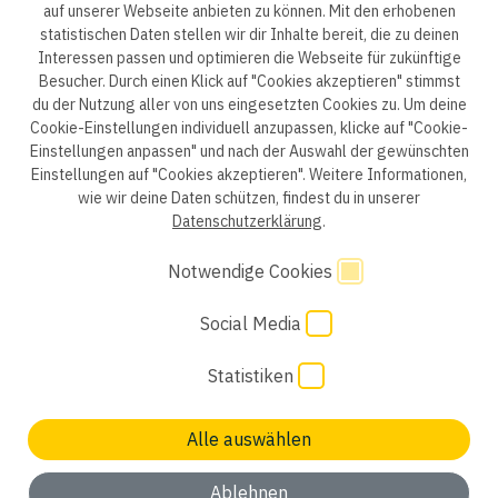
auf unserer Webseite anbieten zu können. Mit den erhobenen
statistischen Daten stellen wir dir Inhalte bereit, die zu deinen
ep life science
Interessen passen und optimieren die Webseite für zukünftige
Besucher. Durch einen Klick auf "Cookies akzeptieren" stimmst
du der Nutzung aller von uns eingesetzten Cookies zu. Um deine
Cookie-Einstellungen individuell anzupassen, klicke auf "Cookie-
Einstellungen anpassen" und nach der Auswahl der gewünschten
Datenschutzerklärung B2B
Datenschutzerklärung
Einstellungen auf "Cookies akzeptieren". Weitere Informationen,
wie wir deine Daten schützen, findest du in unserer
Einwilligung Bewerber
Datenschutzhinweise Bewerber
Datenschutzerklärung
.
Hinweisgebersystem
Impressum
AGB
Notwendige Cookies
Code of Conduct
Cookie Einstellungen
Social Media
Statistiken
Alle auswählen
Keinen passenden Job gefunden? Wir freuen uns auf
deine
Initiativbewerbung
Ablehnen