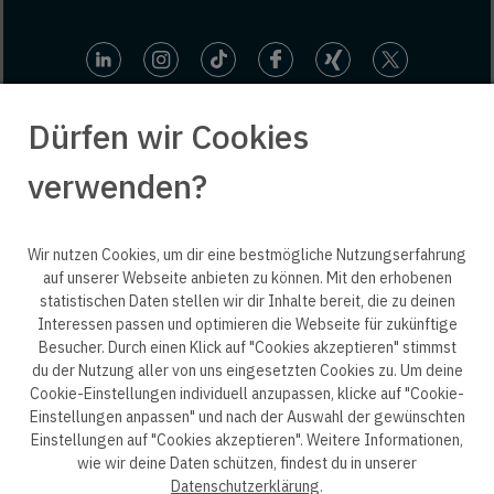
Dürfen wir Cookies
verwenden?
© 2025 engineering people GmbH. All rights reserved.
Wir nutzen Cookies, um dir eine bestmögliche Nutzungserfahrung
auf unserer Webseite anbieten zu können. Mit den erhobenen
statistischen Daten stellen wir dir Inhalte bereit, die zu deinen
ep life science
Interessen passen und optimieren die Webseite für zukünftige
Besucher. Durch einen Klick auf "Cookies akzeptieren" stimmst
du der Nutzung aller von uns eingesetzten Cookies zu. Um deine
Cookie-Einstellungen individuell anzupassen, klicke auf "Cookie-
Einstellungen anpassen" und nach der Auswahl der gewünschten
Datenschutzerklärung B2B
Datenschutzerklärung
Einstellungen auf "Cookies akzeptieren". Weitere Informationen,
wie wir deine Daten schützen, findest du in unserer
Einwilligung Bewerber
Datenschutzhinweise Bewerber
Datenschutzerklärung
.