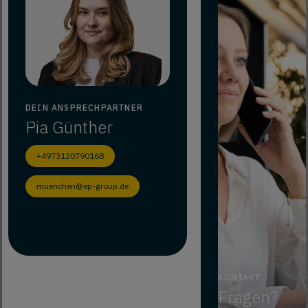
DEIN ANSPRECHPARTNER
Pia
Günther
+4973120790168
muenchen@ep-group.de
KONTAKT
Fragen?