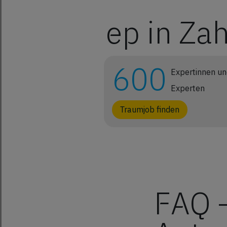
ep in Za
600
Expertinnen u
Experten
Traumjob finden
FAQ 