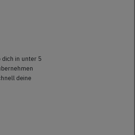
irekte
bares Geld für dich wert
e Betreuung
sind, sowie einen
deines ep
unbefristeten
kannst du
Arbeitsvertrag.
inem
tz rundum
dich in unter 5
t übernehmen
chnell deine