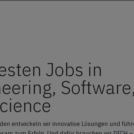
esten Jobs in
eering, Software,
Science
den entwickeln wir innovative Lösungen und füh
nsam zum Erfolg. Und dafür brauchen wir DICH –