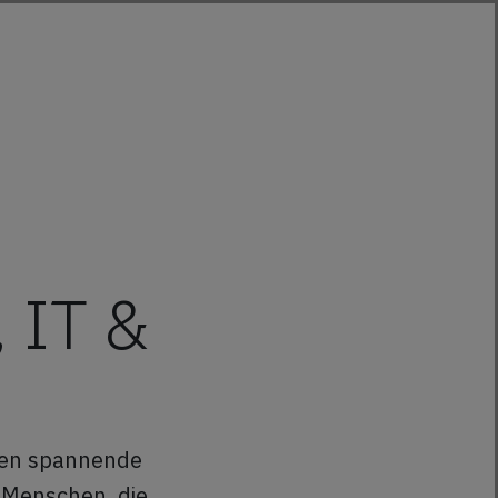
 IT &
ren spannende
 Menschen, die