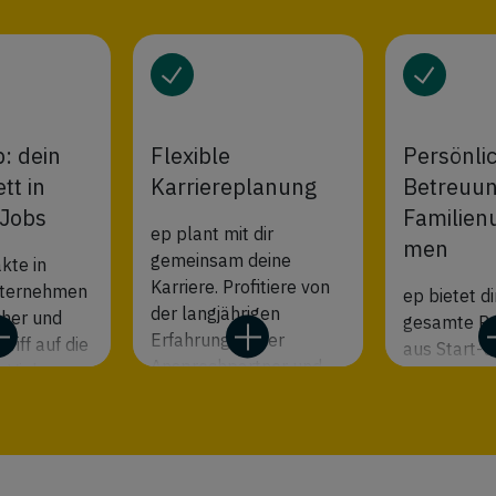
p: dein
Flexible
Persönli
tt in
Karriereplanung
Betreuun
 Jobs
Familien
ep plant mit dir
men
gemeinsam deine
kte in
Karriere. Profitiere von
nternehmen
ep bietet di
der langjährigen
rüher und
gesamte Pr
Erfahrung deiner
riff auf die
aus Start-u
Ansprechpartner und
 Viele
Mittelstand
ihrem Expertenwissen
ind exklusiv
Weltkonzer
über den Arbeitsmarkt.
gbar. ep ist
alles in de
Auf Wunsch kannst du
 in die
eines
auch verschiedene
kte bei
Familienun