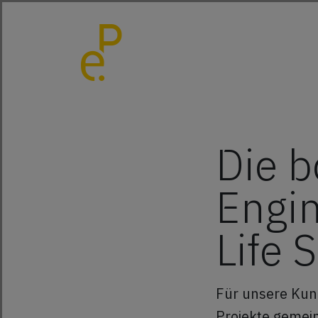
Die b
Engin
Life 
Für unsere Kun
Projekte gemei