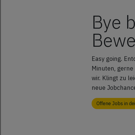
Und das Beste: Auf
unseren Kun
Wunsch finden wir ein
Bye b
Projekt, das genau zu
deinen Fähigkeiten und
Anforderungen passt.
Bewe
Easy going. Ent
Minuten, gerne 
wir. Klingt zu l
neue Jobchanc
Offene Jobs in d