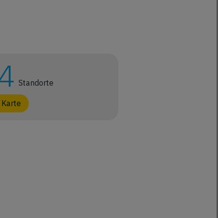
4
Standorte
 Karte