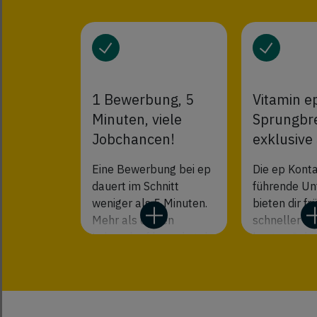
1 Bewerbung, 5
Vitamin e
Minuten, viele
Sprungbre
Jobchancen!
exklusive
Eine Bewerbung bei ep
Die ep Konta
dauert im Schnitt
führende U
weniger als 5 Minuten.
bieten dir f
Mehr als deinen
schneller Zug
Lebenslauf brauchst du
besten Jobs.
dafür nicht. Den Rest
Positionen s
des
bei uns verfü
Bewerbungsprozesses
dein Shortcut
übernimmt ep für dich.
besten Proje