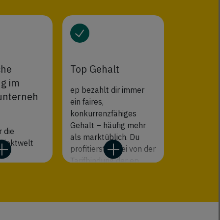
che
Top Gehalt
g im
ep bezahlt dir immer
unterneh
ein faires,
konkurrenzfähiges
Gehalt – häufig mehr
r die
als marktüblich. Du
ojektwelt
profitierst dabei von der
ps,
Tarifbindung der ep
 und
group, die alle
n und das
Rahmenbedingungen
r Atmosphäre
transparent regelt. On
top genießt du unsere
ternehmens.
vielen Benefits, die