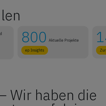
hlen
800
1
nd
Aktuelle Projekte
ep Insights
Zur
— Wir haben die