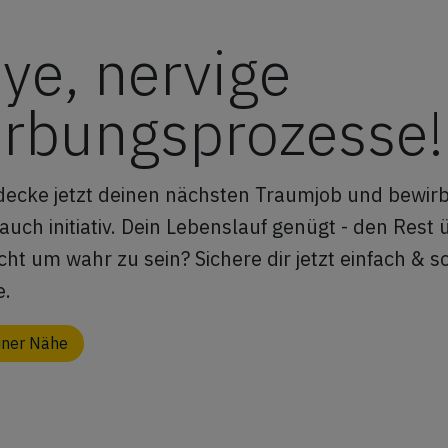
Projekte bei
den.
Durch die d
unterschiedlichen
persönlich
ye, nervige
Kunden ausprobieren,
des Teams 
ganz ohne Knick im
Standorts 
Lebenslauf oder einen
rbungsprozesse!
dich an de
aufwendigen Wechsel
Arbeitspla
des Arbeitgebers.
wohlfühlen.
decke jetzt deinen nächsten Traumjob und bewirb 
auch initiativ. Dein Lebenslauf genügt - den Res
eicht um wahr zu sein? Sichere dir jetzt einfach & s
e.
einer Nähe