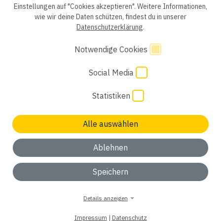
Einstellungen auf "Cookies akzeptieren". Weitere Informationen,
wie wir deine Daten schützen, findest du in unserer
Einwilligung Bewerber
Datenschutzhinweise Bewerber
Datenschutzerklärung
.
Hinweisgebersystem
Impressum
AGB
Notwendige Cookies
Code of Conduct
Cookie Einstellungen
Social Media
Statistiken
Alle auswählen
Ablehnen
Speichern
Details anzeigen
Impressum
|
Datenschutz