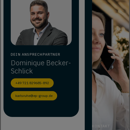
DEIN ANSPRECHPARTNER
Dominique
Becker-
Schlick
+49 721 829685-892
karlsruhe@ep-group.de
KONTAKT