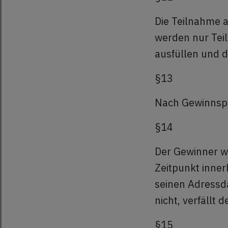
Die Teilnahme 
werden nur Tei
ausfüllen und 
§13
Nach Gewinnspi
§14
Der Gewinner wi
Zeitpunkt inne
seinen Adressda
nicht, verfällt 
§15