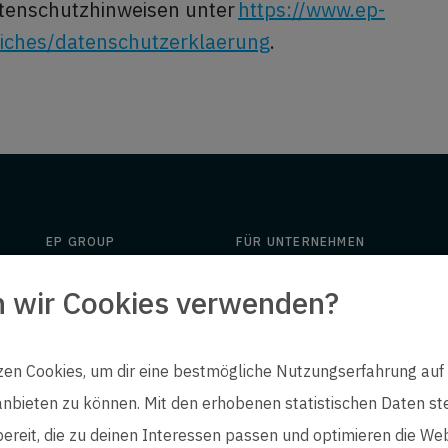
tenschutzhinweisen unter
https://www.ep-
liches/datenschutzerklaerung
.
EP GROUP
FÜR UNTERNEHMEN
Über ep
Angebot
n wir Cookies verwenden?
Insights
Engineering
Downloads
People
zen Cookies, um dir eine bestmögliche Nutzungserfahrung auf
Kontakt
ep life science
nbieten zu können. Mit den erhobenen statistischen Daten stel
bereit, die zu deinen Interessen passen und optimieren die Web