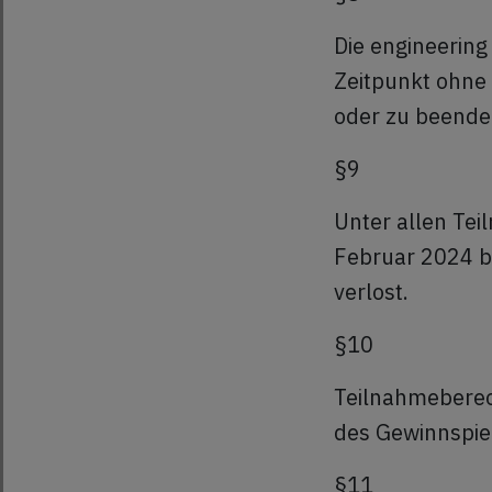
Die engineering
Zeitpunkt ohn
oder zu beend
§9
Unter allen Tei
Februar 2024 bi
verlost.
§10
Teilnahmeberech
des Gewinnspie
§11