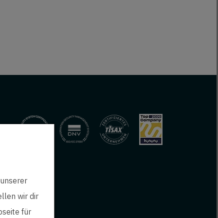
 unserer
len wir dir
seite für