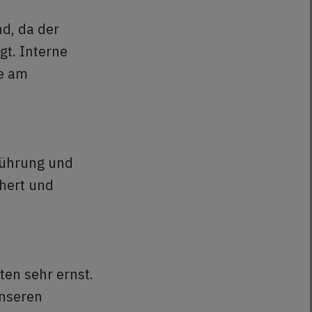
d, da der
gt. Interne
me am
führung und
hert und
en sehr ernst.
unseren