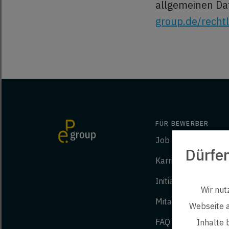
allgemeinen Da
group.de/recht
FÜR BEWERBER
Job finden
Dürfe
Karriere bei ep
Initiativbewerbung
Wir nut
Mitarbeiter werben
Webseite a
FAQ
Inhalte 