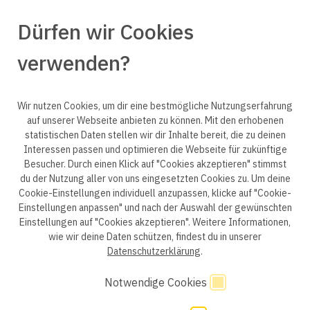
Dürfen wir Cookies
verwenden?
© 2025 engineering people GmbH. All rights reserved.
Wir nutzen Cookies, um dir eine bestmögliche Nutzungserfahrung
auf unserer Webseite anbieten zu können. Mit den erhobenen
statistischen Daten stellen wir dir Inhalte bereit, die zu deinen
ep life science
Interessen passen und optimieren die Webseite für zukünftige
Besucher. Durch einen Klick auf "Cookies akzeptieren" stimmst
du der Nutzung aller von uns eingesetzten Cookies zu. Um deine
Cookie-Einstellungen individuell anzupassen, klicke auf "Cookie-
Einstellungen anpassen" und nach der Auswahl der gewünschten
Datenschutzerklärung B2B
Datenschutzerklärung
Einstellungen auf "Cookies akzeptieren". Weitere Informationen,
wie wir deine Daten schützen, findest du in unserer
Einwilligung Bewerber
Datenschutzhinweise Bewerber
Datenschutzerklärung
.
Hinweisgebersystem
Impressum
AGB
Notwendige Cookies